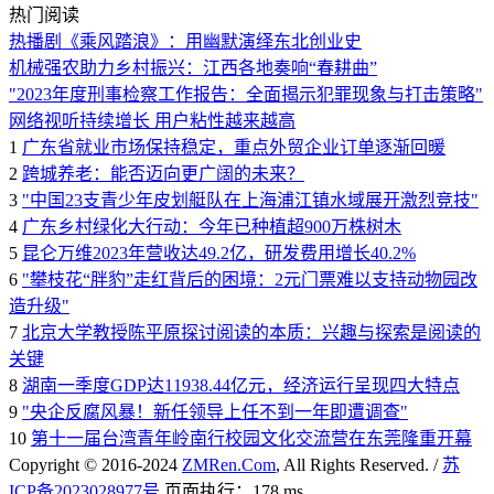
热门阅读
热播剧《乘风踏浪》：用幽默演绎东北创业史
机械强农助力乡村振兴：江西各地奏响“春耕曲”
"2023年度刑事检察工作报告：全面揭示犯罪现象与打击策略"
网络视听持续增长 用户粘性越来越高
1
广东省就业市场保持稳定，重点外贸企业订单逐渐回暖
2
跨城养老：能否迈向更广阔的未来？
3
"中国23支青少年皮划艇队在上海浦江镇水域展开激烈竞技"
4
广东乡村绿化大行动：今年已种植超900万株树木
5
昆仑万维2023年营收达49.2亿，研发费用增长40.2%
6
"攀枝花“胖豹”走红背后的困境：2元门票难以支持动物园改
造升级"
7
北京大学教授陈平原探讨阅读的本质：兴趣与探索是阅读的
关键
8
湖南一季度GDP达11938.44亿元，经济运行呈现四大特点
9
"央企反腐风暴！新任领导上任不到一年即遭调查"
10
第十一届台湾青年岭南行校园文化交流营在东莞隆重开幕
Copyright © 2016-2024
ZMRen.Com
, All Rights Reserved. /
苏
ICP备2023028977号
页面执行：178 ms