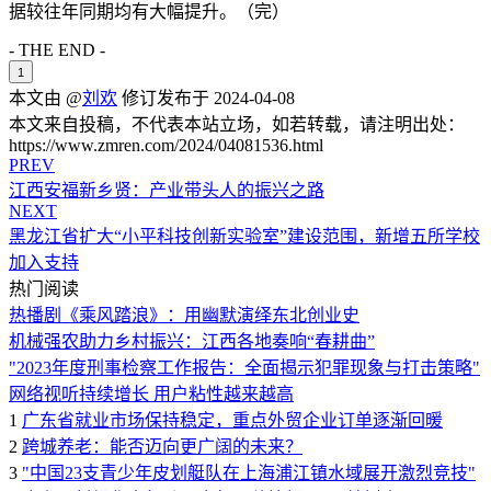
据较往年同期均有大幅提升。（完）
- THE END -
1
本文由 @
刘欢
修订发布于 2024-04-08
本文来自投稿，不代表本站立场，如若转载，请注明出处：
https://www.zmren.com/2024/04081536.html
PREV
江西安福新乡贤：产业带头人的振兴之路
NEXT
黑龙江省扩大“小平科技创新实验室”建设范围，新增五所学校
加入支持
热门阅读
热播剧《乘风踏浪》：用幽默演绎东北创业史
机械强农助力乡村振兴：江西各地奏响“春耕曲”
"2023年度刑事检察工作报告：全面揭示犯罪现象与打击策略"
网络视听持续增长 用户粘性越来越高
1
广东省就业市场保持稳定，重点外贸企业订单逐渐回暖
2
跨城养老：能否迈向更广阔的未来？
3
"中国23支青少年皮划艇队在上海浦江镇水域展开激烈竞技"