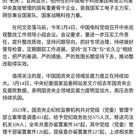
的“老虎”。官网显示，他所在的中国电子科技集团有限公司是
中央直接管理的国有重要骨干企业，是我国军工电子主力军、
网信事业国家队、国家战略科技力量。
在何文忠落马前，今年2月4日，中国电科党组召开中央巡
视整改工作领导小组会议。会议要求，要进一步压实工作责
任，提升整改质效，坚持问题导向，抓好专项治理，持续做好
督导检查，定期跟踪工作进展，坚持“当下改”与“长久立”相结
合，把严的基调、严的措施、严的氛围长期坚持下去，推动整
改取得实效。
值得关注的是，中国国资央企领域反腐力度正在持续加
大。3月14日，中央纪委国家监委网站发文介绍去年国资央企
反腐败数据，表明国资央企领域反腐力度明显加大，高压态势
持续巩固。
2023年，国资央企纪检监察机构共对党组（党委）管理干
部立案审查调查411起，给予党纪政务处分375人次，移送司法
机关109人；全年共查办留置案件347起，其中党组（党委）管
理干部留置案件120起，提级查办留置案件227起，上述相关数