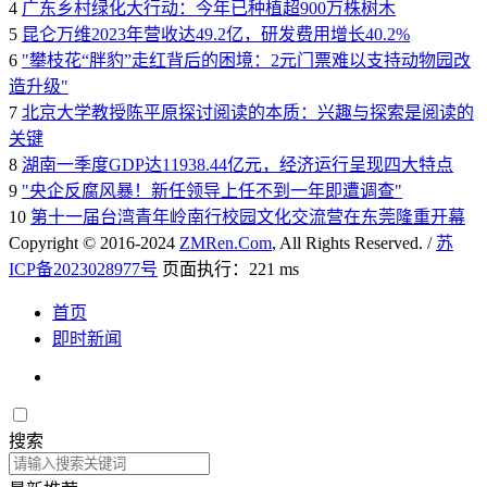
4
广东乡村绿化大行动：今年已种植超900万株树木
5
昆仑万维2023年营收达49.2亿，研发费用增长40.2%
6
"攀枝花“胖豹”走红背后的困境：2元门票难以支持动物园改
造升级"
7
北京大学教授陈平原探讨阅读的本质：兴趣与探索是阅读的
关键
8
湖南一季度GDP达11938.44亿元，经济运行呈现四大特点
9
"央企反腐风暴！新任领导上任不到一年即遭调查"
10
第十一届台湾青年岭南行校园文化交流营在东莞隆重开幕
Copyright © 2016-2024
ZMRen.Com
, All Rights Reserved. /
苏
ICP备2023028977号
页面执行：221 ms
首页
即时新闻
搜索