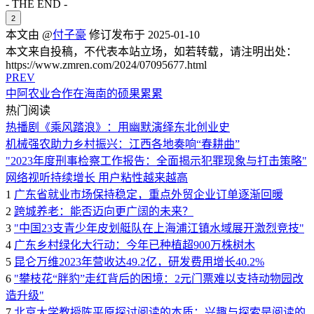
- THE END -
2
本文由 @
付子豪
修订发布于 2025-01-10
本文来自投稿，不代表本站立场，如若转载，请注明出处：
https://www.zmren.com/2024/07095677.html
PREV
中阿农业合作在海南的硕果累累
热门阅读
热播剧《乘风踏浪》：用幽默演绎东北创业史
机械强农助力乡村振兴：江西各地奏响“春耕曲”
"2023年度刑事检察工作报告：全面揭示犯罪现象与打击策略"
网络视听持续增长 用户粘性越来越高
1
广东省就业市场保持稳定，重点外贸企业订单逐渐回暖
2
跨城养老：能否迈向更广阔的未来？
3
"中国23支青少年皮划艇队在上海浦江镇水域展开激烈竞技"
4
广东乡村绿化大行动：今年已种植超900万株树木
5
昆仑万维2023年营收达49.2亿，研发费用增长40.2%
6
"攀枝花“胖豹”走红背后的困境：2元门票难以支持动物园改
造升级"
7
北京大学教授陈平原探讨阅读的本质：兴趣与探索是阅读的