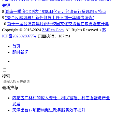
关键
8
湖南一季度GDP达11938.44亿元，经济运行呈现四大特点
9
"央企反腐风暴！新任领导上任不到一年即遭调查"
10
第十一届台湾青年岭南行校园文化交流营在东莞隆重开幕
Copyright © 2016-2024
ZMRen.Com
, All Rights Reserved. /
苏
ICP备2023028977号
页面执行：187 ms
首页
即时新闻
搜索
最新推荐
内蒙古广林村的惊人变迁：村民富裕、村庄强盛与产业
发展
天津出台17项措施促进政务服务效率提升