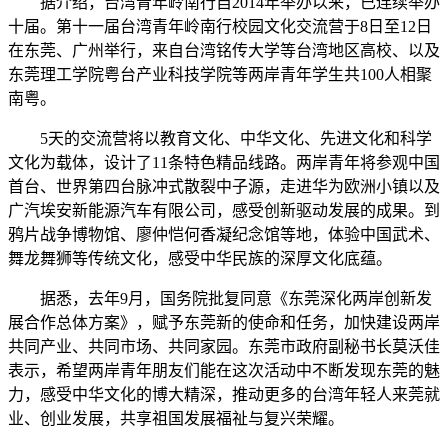
据介绍，台湾青年岭南行自2014年举办以来，已连续举办
十届。第十一届台湾青年岭南行校园文化交流营于8日至12日
在东莞、广州举行，来自台湾铭传大学等台湾地区高校、以及
东莞理工学院粤台产业科技学院等两岸青年学生共100人相聚
南粤。
5天的交流营将以教育文化、中华文化、先进文化和科学
文化为载体，设计了11条特色精品线路。两岸青年将参观中国
首台、世界第四台脉冲式散裂中子源，走进华为欧洲小镇以及
广汽埃安新能源汽车有限公司，感受创新驱动发展的成果。到
鸦片战争博物馆、廖仲恺何香凝纪念馆等地，体验中国武术、
舞龙舞狮等传统文化，感受中华民族的深厚文化底蕴。
据悉，去年9月，国务院批复同意《东莞深化两岸创新发
展合作总体方案》，赋予东莞新的使命和任务，加快建设两岸
共同产业、共同市场、共同家园。东莞市政府副秘书长莫沃佳
表示，希望两岸青年朋友们能在这次活动中不断发现东莞的魅
力，感受中华文化的博大精深，推动更多的台湾年轻人来莞就
业、创业发展，共享祖国发展福祉与复兴荣耀。