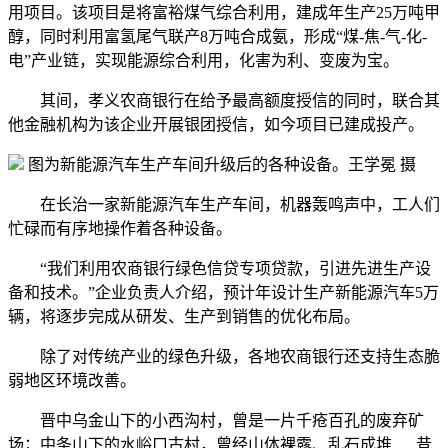
用项目。该项目是将富裕煤气综合利用，建成年生产25万吨甲
醇，同时利用富氢尾气联产8万吨合成氨，形成“煤-焦-气-化-
电”产业链，实现能源综合利用，化害为利、变废为宝。
其间，孝义农商银行在给予最高额度授信的同时，联合其
他金融机构为该企业开展银团授信，如今项目已建成投产。
图为新能源汽车生产车间升级后的各种设备。王学冕 摄
在长治一家新能源汽车生产车间，机器轰鸣声中，工人们
忙碌而有序地操作着各种设备。
“我们利用农商银行绿色信贷专项贷款，引进先进生产设
备和技术。”企业负责人介绍，预计年设计生产新能源汽车5万
辆，将逐步完成从研发、生产到销售的优化布局。
除了对传统产业的绿色升级，各地农商银行还支持生态脆
弱地区环境改善。
晋中乌金山下的小西沟村，曾是一片千疮百孔的废弃矿
场；中条山下的水峪口古村，曾经山体裸露、乱石成堆......昔