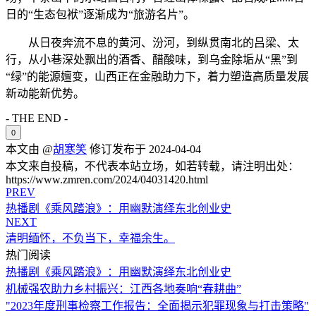
日的“生态包袱”逐渐成为“旅游名片”。
从日夜奔流不息的黄河、汾河，到纵贯南北的吕梁、太
行，从小巷深处飘出的酒香、醋酸味，到乌金除垢从“黑”到
“绿”的能源嬗变，山西正在金融助力下，着力塑造高质量发展
新动能新优势。
- THE END -
0
本文由 @
胡寒笑
修订发布于 2024-04-04
本文来自投稿，不代表本站立场，如若转载，请注明出处：
https://www.zmren.com/2024/04031420.html
PREV
热播剧《乘风踏浪》：用幽默演绎东北创业史
NEXT
清明缅怀，不负当下，幸福余生。
热门阅读
热播剧《乘风踏浪》：用幽默演绎东北创业史
机械强农助力乡村振兴：江西各地奏响“春耕曲”
"2023年度刑事检察工作报告：全面揭示犯罪现象与打击策略"