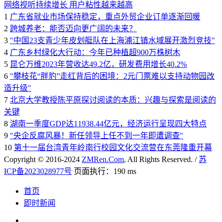
网络视听持续增长 用户粘性越来越高
1
广东省就业市场保持稳定，重点外贸企业订单逐渐回暖
2
跨城养老：能否迈向更广阔的未来？
3
"中国23支青少年皮划艇队在上海浦江镇水域展开激烈竞技"
4
广东乡村绿化大行动：今年已种植超900万株树木
5
昆仑万维2023年营收达49.2亿，研发费用增长40.2%
6
"攀枝花“胖豹”走红背后的困境：2元门票难以支持动物园改
造升级"
7
北京大学教授陈平原探讨阅读的本质：兴趣与探索是阅读的
关键
8
湖南一季度GDP达11938.44亿元，经济运行呈现四大特点
9
"央企反腐风暴！新任领导上任不到一年即遭调查"
10
第十一届台湾青年岭南行校园文化交流营在东莞隆重开幕
Copyright © 2016-2024
ZMRen.Com
, All Rights Reserved. /
苏
ICP备2023028977号
页面执行：190 ms
首页
即时新闻