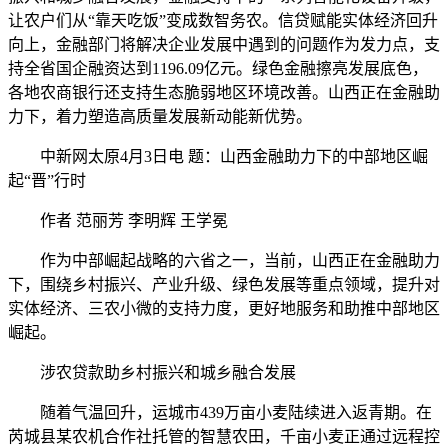
让农户们从“靠天吃饭”变成数智务农。信贷赋能实体经济回升
向上，金融部门将解决企业发展中遇到的问题作为发力点，支
持全省国企融资达到1196.09亿元。绿色金融擦亮发展底色，
各地农商银行还支持生态脆弱地区环境改善。山西正在金融助
力下，着力塑造高质量发展新动能新优势。
中新网太原4月3日电 题：山西金融助力下的中部地区崛
起“晋”行时
作者 范丽芳 李明辉 王学冕
作为中部崛起战略的六省之一，当前，山西正在金融助力
下，围绕乡村振兴、产业升级、绿色发展等重点领域，提升对
实体经济、三农小微的支持力度，更好地服务和助推中部地区
崛起。
涉农贷款助乡村振兴和城乡融合发展
随着气温回升，运城市439万亩小麦陆续进入返青期。在
芮城县某农机合作社托管的智慧农田，千亩小麦正通过远程控