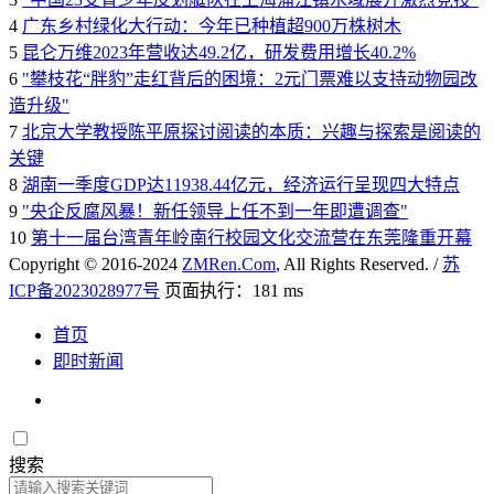
4
广东乡村绿化大行动：今年已种植超900万株树木
5
昆仑万维2023年营收达49.2亿，研发费用增长40.2%
6
"攀枝花“胖豹”走红背后的困境：2元门票难以支持动物园改
造升级"
7
北京大学教授陈平原探讨阅读的本质：兴趣与探索是阅读的
关键
8
湖南一季度GDP达11938.44亿元，经济运行呈现四大特点
9
"央企反腐风暴！新任领导上任不到一年即遭调查"
10
第十一届台湾青年岭南行校园文化交流营在东莞隆重开幕
Copyright © 2016-2024
ZMRen.Com
, All Rights Reserved. /
苏
ICP备2023028977号
页面执行：181 ms
首页
即时新闻
搜索