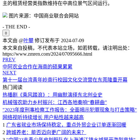
主的租赁经营类指数维持在中高位景气区间运行。
图片来源：中国商业联合会网站
- THE END -
0
本文由 @
叶攀
修订发布于 2024-07-09
本文来自投稿，不代表本站立场，如若转载，请注明出处：
https://www.zmren.com/2024/07095666.html
PREV
中阿农业合作在海南的硕果累累
NEXT
第十一届台湾青年岭南行校园文化交流营在东莞隆重开幕
热门阅读
热播剧《乘风踏浪》：用幽默演绎东北创业史
机械强农助力乡村振兴：江西各地奏响“春耕曲”
"2023年度刑事检察工作报告：全面揭示犯罪现象与打击策略"
网络视听持续增长 用户粘性越来越高
1
广东省就业市场保持稳定，重点外贸企业订单逐渐回暖
2
跨城养老：能否迈向更广阔的未来？
3
"中国23支青少年皮划艇队在上海浦江镇水域展开激烈竞技"