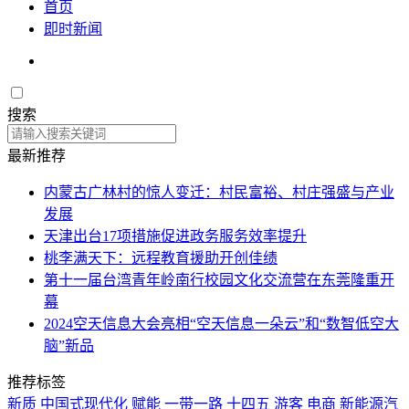
首页
即时新闻
搜索
最新推荐
内蒙古广林村的惊人变迁：村民富裕、村庄强盛与产业
发展
天津出台17项措施促进政务服务效率提升
桃李满天下：远程教育援助开创佳绩
第十一届台湾青年岭南行校园文化交流营在东莞隆重开
幕
2024空天信息大会亮相“空天信息一朵云”和“数智低空大
脑”新品
推荐标签
新质
中国式现代化
赋能
一带一路
十四五
游客
电商
新能源汽