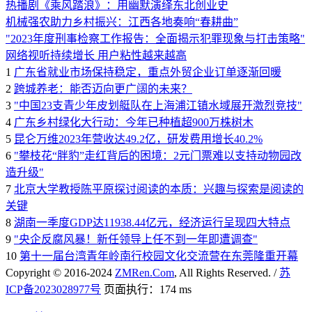
热播剧《乘风踏浪》：用幽默演绎东北创业史
机械强农助力乡村振兴：江西各地奏响“春耕曲”
"2023年度刑事检察工作报告：全面揭示犯罪现象与打击策略"
网络视听持续增长 用户粘性越来越高
1
广东省就业市场保持稳定，重点外贸企业订单逐渐回暖
2
跨城养老：能否迈向更广阔的未来？
3
"中国23支青少年皮划艇队在上海浦江镇水域展开激烈竞技"
4
广东乡村绿化大行动：今年已种植超900万株树木
5
昆仑万维2023年营收达49.2亿，研发费用增长40.2%
6
"攀枝花“胖豹”走红背后的困境：2元门票难以支持动物园改
造升级"
7
北京大学教授陈平原探讨阅读的本质：兴趣与探索是阅读的
关键
8
湖南一季度GDP达11938.44亿元，经济运行呈现四大特点
9
"央企反腐风暴！新任领导上任不到一年即遭调查"
10
第十一届台湾青年岭南行校园文化交流营在东莞隆重开幕
Copyright © 2016-2024
ZMRen.Com
, All Rights Reserved. /
苏
ICP备2023028977号
页面执行：174 ms