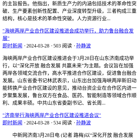
的主旨报告。他指出，新质生产力的内涵包括技术的革命性突
破、生产要素创新性配置、产业深度转型升级，三者构成三重
结构，核心是技术的革命性突破。人力资源行业...
"海峡两岸产业合作区建设推进会成功举行，助力鲁台融合发
展"
即时新闻
⋅
2024-03-28
⋅
503 阅读
⋅
孙静波
海峡两岸产业合作区建设推进会于3月28日在山东济南成功举
行，以“深化开放 融合发展 共赢未来”为主题。会议旨在加强
两岸各领域交流合作，高水平推进合作区建设，促进鲁台融合
发展。山东省委书记林武表示，山东出台加强海峡两岸新旧动
能转换产业合作区建设的意见，推动台资企业在合作区内进一
步聚集发展，鲁台双方在食品、医药、智能制造等领域合作顺
利、成果丰硕。中共山东省委副书记、省长周...
"济南举行海峡两岸产业合作区建设推进会议"
即时新闻
⋅
2024-03-28
⋅
534 阅读
⋅
孙静波
中新网济南3月28日电 (记者 路梅)以“深化开放 融合发展