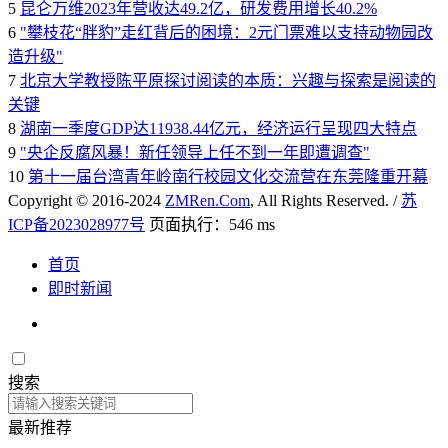
5
昆仑万维2023年营收达49.2亿，研发费用增长40.2%
6
"攀枝花“胖豹”走红背后的困境：2元门票难以支持动物园改
造升级"
7
北京大学教授陈平原探讨阅读的本质：兴趣与探索是阅读的
关键
8
湖南一季度GDP达11938.44亿元，经济运行呈现四大特点
9
"央企反腐风暴！新任领导上任不到一年即遭调查"
10
第十一届台湾青年岭南行校园文化交流营在东莞隆重开幕
Copyright © 2016-2024
ZMRen.Com
, All Rights Reserved. /
苏
ICP备2023028977号
页面执行：546 ms
首页
即时新闻
搜索
最新推荐