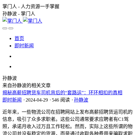
掌门人 - 人力资源一手掌握
孙静波 - 掌门人
首页
即时新闻
孙静波
来自孙静波的相关文章
揭秘高薪招聘货车司机背后的“套路运”：环环相扣的真相
即时新闻
⋅
2024-04-29
⋅
546 阅读
⋅
孙静波
近年来，一些物流公司在招聘网站上发布高薪招聘货运司机的
信息，吸引了众多求职者。这些公司通常要求应聘者有C1驾
照，承诺月收入过万且工作轻松。然而，实际上这些所谓的物
流公司并没有稳定的货源，而是通过收取各种费用来骗取求职