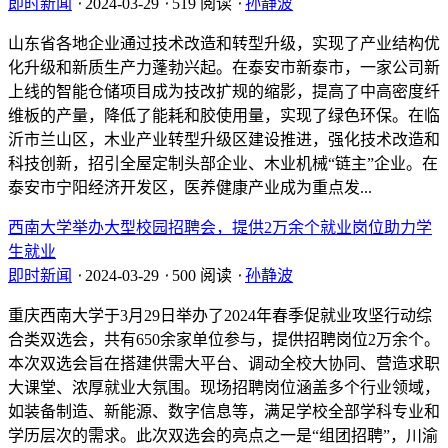
即时新闻
⋅
2024-03-29
⋅
519 阅读
⋅
孙静波
山东省各地企业通过技术改造和转型升级，实现了产业结构优
化升级和新质生产力蓬勃兴起。在泰安市新泰市，一家公司新
上线的智能仓储项目成为技改扩规的缩影，提高了中高密度纤
维板的产量，降低了能耗和胶使用量，实现了绿色环保。在临
沂市兰山区，木业产业转型升级区建设推进，强化技术改造和
科技创新，招引全屋定制头部企业、木业机械“链主”企业。在
泰安市宁阳经济开发区，医养健康产业成为重点发...
西南大学举办大型校园招聘会，提供2万余个就业岗位助力学
生就业
即时新闻
⋅
2024-03-29
⋅
500 阅读
⋅
孙静波
重庆西南大学于3月29日举办了2024年春季促就业攻坚行动综
合类双选会，共有650余家单位参与，提供招聘岗位2万余个。
本次双选会旨在搭建供需大平台、调动全校大协同、营造求职
大课堂、浓厚就业大氛围。现场招聘岗位涵盖多个行业领域，
如装备制造、新能源、数字信息等，满足学校全部学科专业和
学历层次的需求。此次双选会的亮点之一是“组团招聘”，川渝