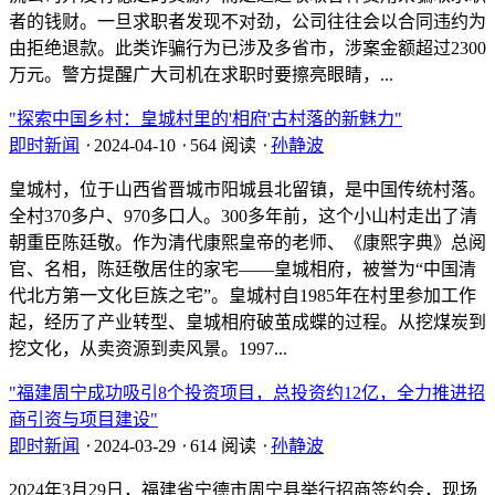
者的钱财。一旦求职者发现不对劲，公司往往会以合同违约为
由拒绝退款。此类诈骗行为已涉及多省市，涉案金额超过2300
万元。警方提醒广大司机在求职时要擦亮眼睛，...
"探索中国乡村：皇城村里的'相府'古村落的新魅力"
即时新闻
⋅
2024-04-10
⋅
564 阅读
⋅
孙静波
皇城村，位于山西省晋城市阳城县北留镇，是中国传统村落。
全村370多户、970多口人。300多年前，这个小山村走出了清
朝重臣陈廷敬。作为清代康熙皇帝的老师、《康熙字典》总阅
官、名相，陈廷敬居住的家宅——皇城相府，被誉为“中国清
代北方第一文化巨族之宅”。皇城村自1985年在村里参加工作
起，经历了产业转型、皇城相府破茧成蝶的过程。从挖煤炭到
挖文化，从卖资源到卖风景。1997...
"福建周宁成功吸引8个投资项目，总投资约12亿，全力推进招
商引资与项目建设"
即时新闻
⋅
2024-03-29
⋅
614 阅读
⋅
孙静波
2024年3月29日，福建省宁德市周宁县举行招商签约会，现场