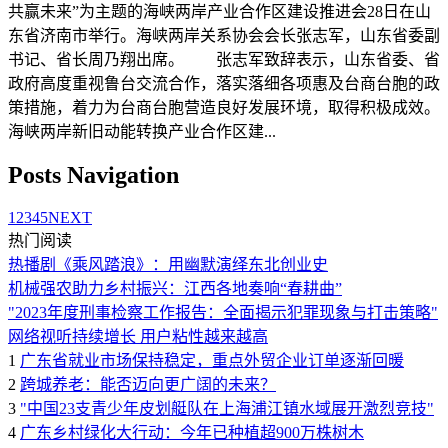
共赢未来”为主题的海峡两岸产业合作区建设推进会28日在山
东省济南市举行。海峡两岸关系协会会长张志军，山东省委副
书记、省长周乃翔出席。 张志军致辞表示，山东省委、省
政府高度重视鲁台交流合作，落实落细各项惠及台商台胞的政
策措施，着力为台商台胞营造良好发展环境，取得积极成效。
海峡两岸新旧动能转换产业合作区建...
Posts Navigation
1
2
3
4
5
NEXT
热门阅读
热播剧《乘风踏浪》：用幽默演绎东北创业史
机械强农助力乡村振兴：江西各地奏响“春耕曲”
"2023年度刑事检察工作报告：全面揭示犯罪现象与打击策略"
网络视听持续增长 用户粘性越来越高
1
广东省就业市场保持稳定，重点外贸企业订单逐渐回暖
2
跨城养老：能否迈向更广阔的未来？
3
"中国23支青少年皮划艇队在上海浦江镇水域展开激烈竞技"
4
广东乡村绿化大行动：今年已种植超900万株树木