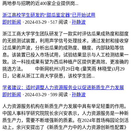
两地参与招聘的近400家企业提供岗...
浙江高校学生研发的“甜瓜鉴定器”已开始试用
即时新闻
⋅
2024-03-29
⋅
517 阅读
⋅
孙静波
浙江工商大学学生团队研发了一款实时评估瓜果成熟度和甜度
的无损测试装置，利用声学信号处理技术，通过发射和接收穿
过瓜果的声波，分析出瓜果的成熟度、糖度、内部缺陷等信
息。该装置已投入市场试用，试验结果显示与人工检测结果一
致。这一科技成果有望为西瓜种植产区提供更高效、更准确的
挑选方法。 中新网杭州3月29日电 (童笑雨 林晓莹)3月29
日，记者从浙江工商大学获悉，该校学生团...
学者建议：适时调整人力资源服务业以促进新质生产力发展
即时新闻
⋅
2024-03-29
⋅
599 阅读
⋅
孙静波
人力资源服务机构在新质生产力发展中具有举足轻重的作用。
中国人事科学研究院院长余兴安表示，人力资源服务是一种新
质生产力，需要不断增强新的质素。在2024年首场梅园论剑活
动上，余兴安提出了《新质生产力中的人力资源创新性配置》