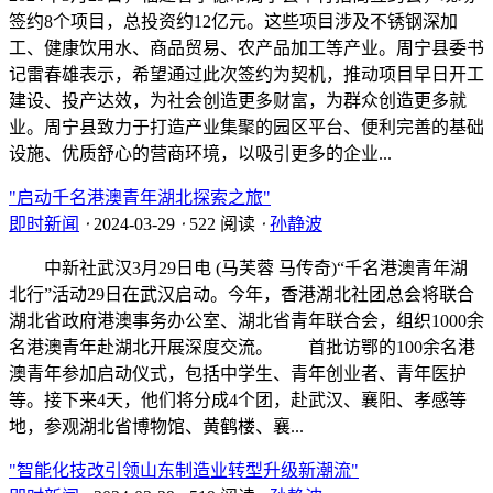
签约8个项目，总投资约12亿元。这些项目涉及不锈钢深加
工、健康饮用水、商品贸易、农产品加工等产业。周宁县委书
记雷春雄表示，希望通过此次签约为契机，推动项目早日开工
建设、投产达效，为社会创造更多财富，为群众创造更多就
业。周宁县致力于打造产业集聚的园区平台、便利完善的基础
设施、优质舒心的营商环境，以吸引更多的企业...
"启动千名港澳青年湖北探索之旅"
即时新闻
⋅
2024-03-29
⋅
522 阅读
⋅
孙静波
中新社武汉3月29日电 (马芙蓉 马传奇)“千名港澳青年湖
北行”活动29日在武汉启动。今年，香港湖北社团总会将联合
湖北省政府港澳事务办公室、湖北省青年联合会，组织1000余
名港澳青年赴湖北开展深度交流。 首批访鄂的100余名港
澳青年参加启动仪式，包括中学生、青年创业者、青年医护
等。接下来4天，他们将分成4个团，赴武汉、襄阳、孝感等
地，参观湖北省博物馆、黄鹤楼、襄...
"智能化技改引领山东制造业转型升级新潮流"