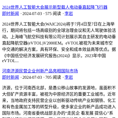
2024世界人工智能大会展示新型载人电动垂直起降飞行器
即时新闻
⋅
2024-07-03
⋅
575 阅读
⋅
李岩
2024世界人工智能大会(WAIC2024)将于7月4日至7日在上海举
行，期间将包括一场高级别的全球治理会议和无人驾驶体验活
动。上海峰飞航空科技有限公司计划展示其自主研发的电动垂
直起降航空器(eVTOL)V2000EM。eVTOL被视为未来城市空
中交通的解决方案，具有环保、安全和成本效益高等优点。据
《中国低空经济发展研究报告(2024)》显示，2023年中国
eVTOL...
河南济源民营企业创新产品亮相国际市场
即时新闻
⋅
2024-07-03
⋅
705 阅读
⋅
李岩
济源，位于河南西北部，是愚公移山故事的发源地，虽面积不
大但矿产资源丰富，被视为中原经济区的重要工业城市。近年
来，当地政府支持民营企业以创新驱动传统产业如钢铁、化工
和有色金属加工等的转型升级，使多家企业的新产品成功进入
国际市场。河南省委统战部主办的“走民企 看发展 提信心”系