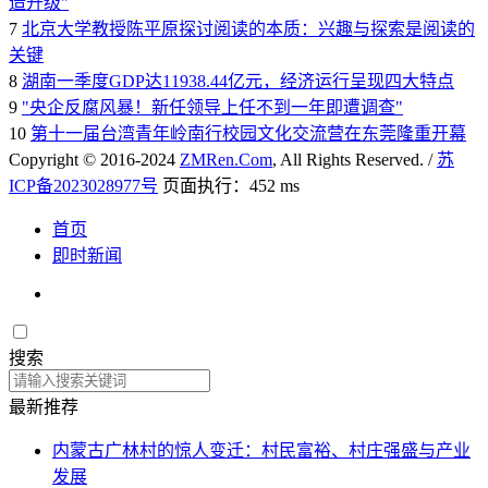
造升级"
7
北京大学教授陈平原探讨阅读的本质：兴趣与探索是阅读的
关键
8
湖南一季度GDP达11938.44亿元，经济运行呈现四大特点
9
"央企反腐风暴！新任领导上任不到一年即遭调查"
10
第十一届台湾青年岭南行校园文化交流营在东莞隆重开幕
Copyright © 2016-2024
ZMRen.Com
, All Rights Reserved. /
苏
ICP备2023028977号
页面执行：452 ms
首页
即时新闻
搜索
最新推荐
内蒙古广林村的惊人变迁：村民富裕、村庄强盛与产业
发展