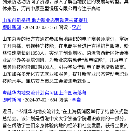
列采访活动访问了济源，深入了解当地民企的发展与转型。具
体来看，河南中原重型锻压有限公司专注于高端...
山东创新举措 助力新业态劳动者技能提升
即时新闻
⋅
2024-07-03
⋅
551 阅读
⋅
李岩
山东菏泽的杨方方通过参加当地组织的电子商务师培训，掌握
了开直播、剪视频等技能，在电商平台进行直播销售服装，粉
丝快速增长到1058人，实现了创业增收。菏泽鲁西新区社会事
业局举办各类培训班，为新业态劳动者“蓄电赋能”，开展电子
商务师技能培训3期100人，引导学员借助电子商务增收致富。
山东加强多元化方式就业和服务，提升新就业形态劳动者职业
技能水平。潍坊安丘市总工会聚焦新就业...
岑继华内地交流计划实习团上海圆满落幕
即时新闻
⋅
2024-07-02
⋅
684 阅读
⋅
李岩
近日，“岑继华内地交流计划”在上海杨浦区举行了结营仪式暨
总结会。该计划是香港中文大学崇基学院通识教育的一部分，
旨在帮助学生们亲身体验内地的经济和社会发展，获得宝贵的