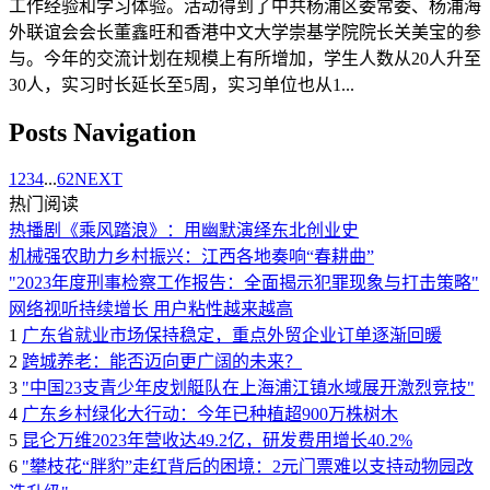
工作经验和学习体验。活动得到了中共杨浦区委常委、杨浦海
外联谊会会长董鑫旺和香港中文大学崇基学院院长关美宝的参
与。今年的交流计划在规模上有所增加，学生人数从20人升至
30人，实习时长延长至5周，实习单位也从1...
Posts Navigation
1
2
3
4
...
62
NEXT
热门阅读
热播剧《乘风踏浪》：用幽默演绎东北创业史
机械强农助力乡村振兴：江西各地奏响“春耕曲”
"2023年度刑事检察工作报告：全面揭示犯罪现象与打击策略"
网络视听持续增长 用户粘性越来越高
1
广东省就业市场保持稳定，重点外贸企业订单逐渐回暖
2
跨城养老：能否迈向更广阔的未来？
3
"中国23支青少年皮划艇队在上海浦江镇水域展开激烈竞技"
4
广东乡村绿化大行动：今年已种植超900万株树木
5
昆仑万维2023年营收达49.2亿，研发费用增长40.2%
6
"攀枝花“胖豹”走红背后的困境：2元门票难以支持动物园改