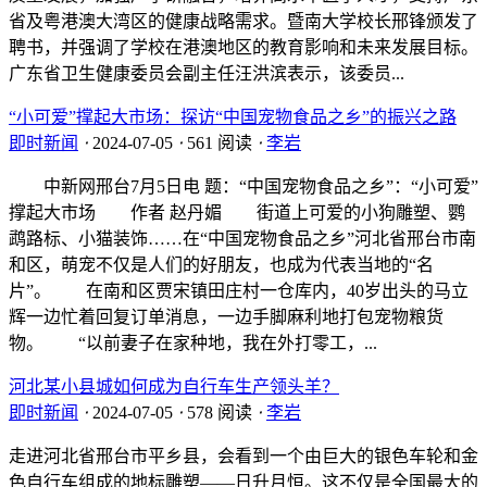
省及粤港澳大湾区的健康战略需求。暨南大学校长邢锋颁发了
聘书，并强调了学校在港澳地区的教育影响和未来发展目标。
广东省卫生健康委员会副主任汪洪滨表示，该委员...
“小可爱”撑起大市场：探访“中国宠物食品之乡”的振兴之路
即时新闻
⋅
2024-07-05
⋅
561 阅读
⋅
李岩
中新网邢台7月5日电 题：“中国宠物食品之乡”：“小可爱”
撑起大市场 作者 赵丹媚 街道上可爱的小狗雕塑、鹦
鹉路标、小猫装饰……在“中国宠物食品之乡”河北省邢台市南
和区，萌宠不仅是人们的好朋友，也成为代表当地的“名
片”。 在南和区贾宋镇田庄村一仓库内，40岁出头的马立
辉一边忙着回复订单消息，一边手脚麻利地打包宠物粮货
物。 “以前妻子在家种地，我在外打零工，...
河北某小县城如何成为自行车生产领头羊？
即时新闻
⋅
2024-07-05
⋅
578 阅读
⋅
李岩
走进河北省邢台市平乡县，会看到一个由巨大的银色车轮和金
色自行车组成的地标雕塑——日升月恒。这不仅是全国最大的