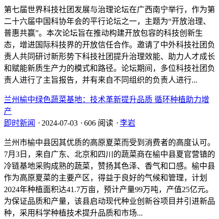
第七届世界科技社团发展与治理论坛在广西南宁举行，作为第
二十六届中国科协年会的平行论坛之一，主题为“开放治理、
普惠共赢”。本次论坛旨在推动构建开放包容的科技创新生
态，增进国际科技界的开放信任合作。邀请了中外科技社团负
责人共同研讨新形势下科技社团提升治理效能、助力人才成长
和赋能新质生产力的模式和路径。论坛期间，多位科技社团负
责人进行了主旨报告，并有来自不同组织的负责人进行...
兰州榆中绿色蔬菜基地：技术革新提升品质 循环种植助力增
产
即时新闻
⋅
2024-07-03
⋅
606 阅读
⋅
李岩
兰州市榆中县因其优质的高原夏菜而受到消费者的高度认可。
7月3日，来自广东、北京和四川的蔬菜商在榆中县夏官营镇的
冷链基地采购成熟的蔬菜，赞扬其色泽、香气和口感。榆中县
作为高原夏菜的主要产区，得益于良好的气候和管理，计划
2024年种植面积达41.7万亩，预计产量99万吨，产值25亿元。
为保证品质和产量，该县启动现代种业创新谷项目并引进新品
种，采用科学种植技术提升品质和市场...