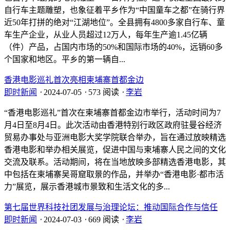
自行车主题雕塑，也象征着平乡作为“中国童车之都”在骑行界
近50年打拼的绝对“江湖地位”。全县拥有4800多家自行车、童
车生产企业，从业人员超过12万人，每年生产逾1.45亿辆
（件）产品，占国内市场的50%和国际市场的40%，远销60多
个国家和地区。平乡的第一辆自...
香港电影巡礼首次亮相柬埔寨首都金边
即时新闻
⋅
2024-07-05
⋅
573 阅读
⋅
李岩
“香港电影巡礼”首次在柬埔寨首都金边市举行，活动时间为7
月4日至8月4日。此次活动由香港特别行政区政府驻曼谷经济
贸易办事处与亚洲电影大奖学院联合举办，旨在通过放映精选
香港电影和举办相关展览，促进中国与柬埔寨人民之间的文化
交流及联系。活动期间，将在当地放映多部精选香港电影，其
中包括在柬埔寨吴哥窟取景的作品，并举办“香港电影·都市活
力”展览，展示香港城市景致和生活文化的多...
第七届世界科技社团发展与治理论坛：推动国际合作与信任
即时新闻
⋅
2024-07-03
⋅
669 阅读
⋅
李岩